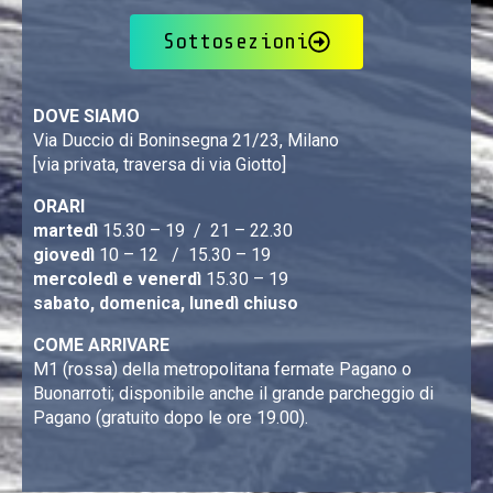
Sottosezioni
DOVE SIAMO
Via Duccio di Boninsegna 21/23, Milano
[via privata, traversa di via Giotto]
ORARI
martedì
15.30 – 19 / 21 – 22.30
giovedì
10 – 12 / 15.30 – 19
mercoledì e venerdì
15.30 – 19
sabato, domenica, lunedì chiuso
COME ARRIVARE
M1 (rossa) della metropolitana fermate Pagano o
Buonarroti; disponibile anche il grande parcheggio di
Pagano (gratuito dopo le ore 19.00).