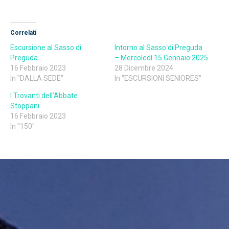
Correlati
Escursione al Sasso di
Intorno al Sasso di Preguda
Preguda
– Mercoledì 15 Gennaio 2025
16 Febbraio 2023
28 Dicembre 2024
In "DALLA SEDE"
In "ESCURSIONI SENIORES"
I Trovanti dell’Abbate
Stoppani
16 Febbraio 2023
In "150"