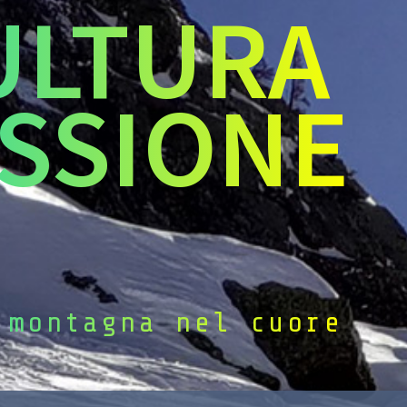
ULTURA
SSIONE
 montagna nel cuore