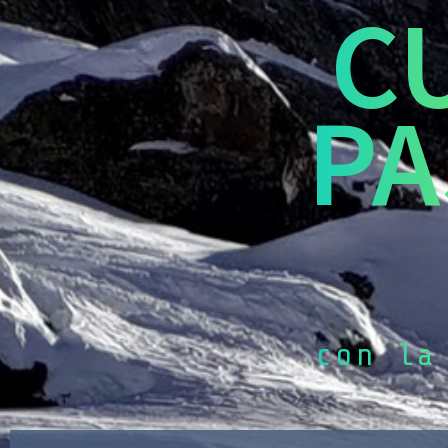
C
PA
con la