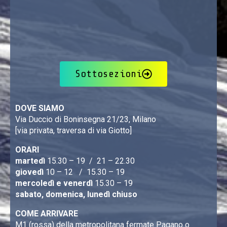
Sottosezioni
DOVE SIAMO
Via Duccio di Boninsegna 21/23, Milano
[via privata, traversa di via Giotto]
ORARI
martedì
15.30 – 19 / 21 – 22.30
giovedì
10 – 12 / 15.30 – 19
mercoledì e venerdì
15.30 – 19
sabato, domenica, lunedì chiuso
COME ARRIVARE
M1 (rossa) della metropolitana fermate Pagano o