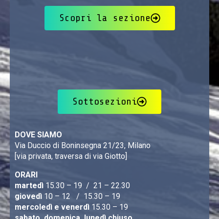
Scopri la sezione
Sottosezioni
DOVE SIAMO
Via Duccio di Boninsegna 21/23, Milano
[via privata, traversa di via Giotto]
ORARI
martedì
15.30 – 19 / 21 – 22.30
giovedì
10 – 12 / 15.30 – 19
mercoledì e venerdì
15.30 – 19
sabato, domenica, lunedì chiuso