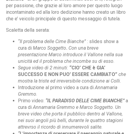
per passione, che grazie al loro amore per questo luogo
incontaminato ed alla loro dedizione hanno creato un libro
che e’ veicolo principale di questo messaggio di tutela.
Scaletta della serata:
“Il problema delle Cime Bianche”
: slides show a
cura di
Marco Soggetto
.
Con una breve
presentazione Marco introduce il Vallone nella sua
unicità ed il problema che incombe su di esso.
Segue video di 2 minuti:
“CIO’ CHE è GIA’
SUCCESSO E NON PUO’ ESSERE CAMBIATO”
che
mostra la triste ed irreversibile condizione ai Colli.
Introduzione al primo video a cura di
Annamaria
Gremmo
.
Primo video:
“IL PARADISO DELLE CIME BIANCHE”
a
cura di
Annamaria Gremmo e Marco Soggetto.
Un
breve video che porta il pubblico dentro al Vallone,
nei suoi angoli più belli, durante le quattro stagioni
attrevrso il ricordo di innumerevoli salite.
“L’importanza di preservare il paesaggio naturale e