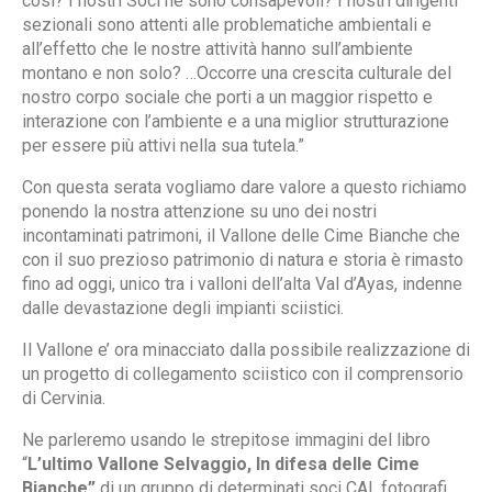
così? I nostri Soci ne sono consapevoli? I nostri dirigenti
sezionali sono attenti alle problematiche ambientali e
all’effetto che le nostre attività hanno sull’ambiente
montano e non solo? …Occorre una crescita culturale del
nostro corpo sociale che porti a un maggior rispetto e
interazione con l’ambiente e a una miglior strutturazione
per essere più attivi nella sua tutela.”
Con questa serata vogliamo dare valore a questo richiamo
ponendo la nostra attenzione su uno dei nostri
incontaminati patrimoni, il Vallone delle Cime Bianche che
con il suo prezioso patrimonio di natura e storia è rimasto
fino ad oggi, unico tra i valloni dell’alta Val d’Ayas, indenne
dalle devastazione degli impianti sciistici.
Il Vallone e’ ora minacciato dalla possibile realizzazione di
un progetto di collegamento sciistico con il comprensorio
di Cervinia.
Ne parleremo usando le strepitose immagini del libro
“
L’ultimo Vallone Selvaggio, In difesa delle Cime
Bianche”
di un gruppo di determinati soci CAI, fotografi