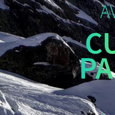
A
C
PA