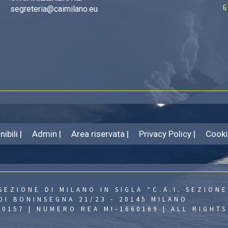
G
segreteria@caimilano.eu
ibili |
Admin |
Area riservata |
Privacy Policy |
Cooki
SEZIONE DI MILANO IN SIGLA “C.A.I. SEZIONE
DI BONINSEGNA 21/23 - 20145 MILANO
430157 | NUMERO REA MI-1660169 | ALL RIGHT