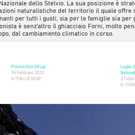
Premio Giro Rifugi
Luglio 
16 Febbraio 2023
Natural
In "DALLA SEDE"
2 Febbr
In "CO