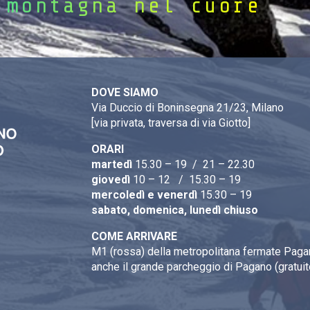
 montagna nel cuore
DOVE SIAMO
Via Duccio di Boninsegna 21/23, Milano
[via privata, traversa di via Giotto]
ORARI
martedì
15.30 – 19 / 21 – 22.30
giovedì
10 – 12 / 15.30 – 19
mercoledì e venerdì
15.30 – 19
sabato, domenica, lunedì chiuso
COME ARRIVARE
M1 (rossa) della metropolitana fermate Pagan
anche il grande parcheggio di Pagano (gratuit