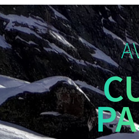
A
C
PA