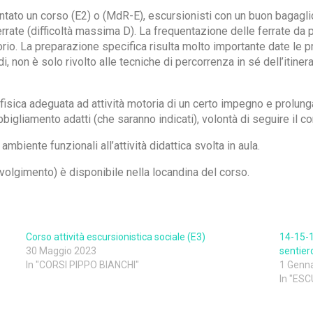
ntato un corso (E2) o (MdR-E), escursionisti con un buon bagaglio 
errate (difficoltà massima D). La frequentazione delle ferrate da p
torio. La preparazione specifica risulta molto importante date le p
i, non è solo rivolto alle tecniche di percorrenza in sé dell’itiner
fisica adeguata ad attività motoria di un certo impegno e prolungat
bbigliamento adatti (che saranno indicati), volontà di seguire il co
ambiente funzionali all’attività didattica svolta in aula.
svolgimento) è disponibile nella locandina del corso.
Corso attività escursionistica sociale (E3)
14-15-1
30 Maggio 2023
sentier
In "CORSI PIPPO BIANCHI"
1 Genn
In "ES