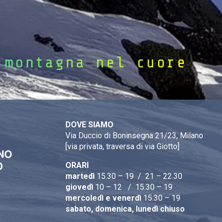
 montagna nel cuore
DOVE SIAMO
Via Duccio di Boninsegna 21/23, Milano
[via privata, traversa di via Giotto]
ORARI
martedì
15.30 – 19 / 21 – 22.30
giovedì
10 – 12 / 15.30 – 19
mercoledì e venerdì
15.30 – 19
sabato, domenica, lunedì chiuso