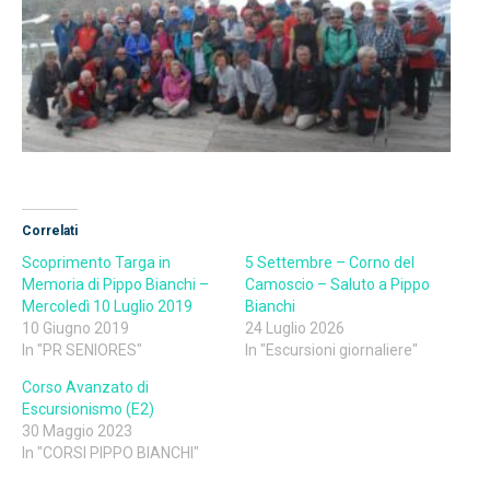
Correlati
Scoprimento Targa in
5 Settembre – Corno del
Memoria di Pippo Bianchi –
Camoscio – Saluto a Pippo
Mercoledì 10 Luglio 2019
Bianchi
10 Giugno 2019
24 Luglio 2026
In "PR SENIORES"
In "Escursioni giornaliere"
Corso Avanzato di
Escursionismo (E2)
30 Maggio 2023
In "CORSI PIPPO BIANCHI"