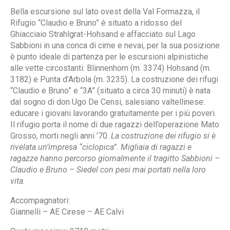
Bella escursione sul lato ovest della Val Formazza, il
Rifugio “Claudio e Bruno” è situato a ridosso del
Ghiacciaio Strahlgrat-Hohsand e affacciato sul Lago
Sabbioni in una conca di cime e nevai, per la sua posizione
è punto ideale di partenza per le escursioni alpinistiche
alle vette circostanti: Blinnenhorn (m. 3374) Hohsand (m.
3182) e Punta d’Arbola (m. 3235). La costruzione dei rifugi
“Claudio e Bruno” e “3A” (situato a circa 30 minuti) è nata
dal sogno di don Ugo De Censi, salesiano valtellinese:
educare i giovani lavorando gratuitamente per i più poveri.
Il rifugio porta il nome di due ragazzi dell’operazione Mato
Grosso, morti negli anni ’70.
La costruzione dei rifugio si è
rivelata un’impresa “ciclopica”. Migliaia di ragazzi e
ragazze hanno percorso giornalmente il tragitto Sabbioni –
Claudio e Bruno – Siedel con pesi mai portati nella loro
vita.
Accompagnatori:
Giannelli – AE Cirese – AE Calvi