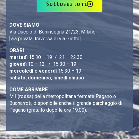
Sottosezioni
DOVE SIAMO
Via Duccio di Boninsegna 21/23, Milano
[via privata, traversa di via Giotto]
ORARI
martedì
15.30 – 19 / 21 – 22.30
giovedì
10 – 12 / 15.30 – 19
mercoledì e venerdì
15.30 – 19
sabato, domenica, lunedì chiuso
COME ARRIVARE
M1 (rossa) della metropolitana fermate Pagano o
Buonarroti; disponibile anche il grande parcheggio di
Pagano (gratuito dopo le ore 19.00).