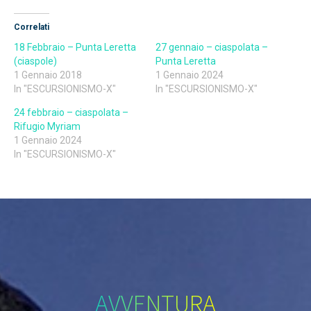
Correlati
18 Febbraio – Punta Leretta
27 gennaio – ciaspolata –
(ciaspole)
Punta Leretta
1 Gennaio 2018
1 Gennaio 2024
In "ESCURSIONISMO-X"
In "ESCURSIONISMO-X"
24 febbraio – ciaspolata –
Rifugio Myriam
1 Gennaio 2024
In "ESCURSIONISMO-X"
AVVENTURA