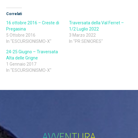
Correlati
16 ottobre 2016 – Creste di
Traversata della Val Ferret –
Pregasina
1/2 Luglio 2022
5 Ottobre 2016
3 Marzo 2022
In "ESCURSIONISMO-X"
In "PR SENIORES"
24-25 Giugno – Traversata
Alta delle Grigne
1 Gennaio 2017
In "ESCURSIONISMO-X"
AVVENTURA