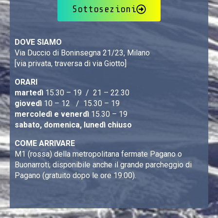
Sottosezioni
DOVE SIAMO
Via Duccio di Boninsegna 21/23, Milano
[via privata, traversa di via Giotto]
ORARI
martedì
15.30 – 19 / 21 – 22.30
giovedì
10 – 12 / 15.30 – 19
mercoledì e venerdì
15.30 – 19
sabato, domenica, lunedì chiuso
COME ARRIVARE
M1 (rossa) della metropolitana fermate Pagano o
Buonarroti; disponibile anche il grande parcheggio di
Pagano (gratuito dopo le ore 19.00).