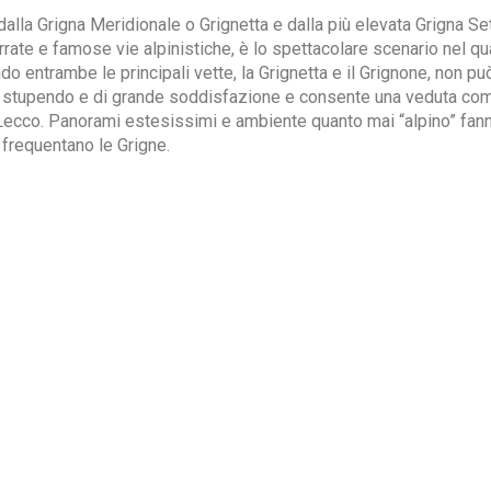
alla Grigna Meridionale o Grignetta e dalla più elevata Grigna Set
errate e famose vie alpinistiche, è lo spettacolare scenario nel 
do entrambe le principali vette, la Grignetta e il Grignone, non p
 è stupendo e di grande soddisfazione e consente una veduta c
 Lecco. Panorami estesissimi e ambiente quanto mai “alpino” fann
 frequentano le Grigne.