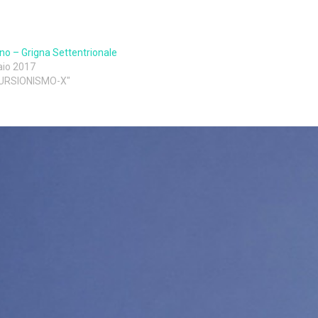
no – Grigna Settentrionale
aio 2017
CURSIONISMO-X"