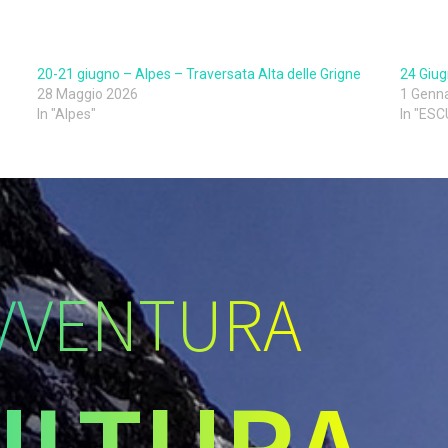
20-21 giugno – Alpes – Traversata Alta delle Grigne
24 Giug
28 Maggio 2026
1 Genn
In "Alpes"
In "ES
VVENTURA
ULTURA