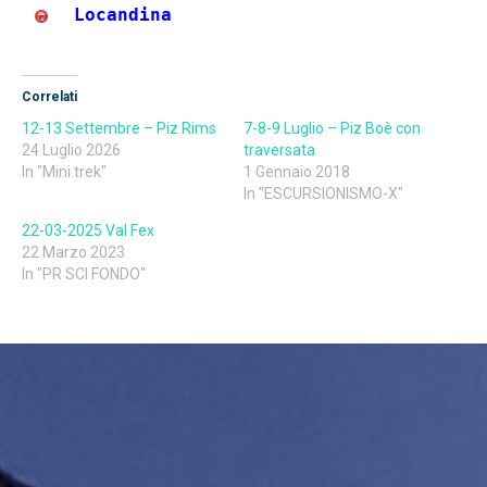
Locandina
Correlati
12-13 Settembre – Piz Rims
7-8-9 Luglio – Piz Boè con
24 Luglio 2026
traversata
In "Mini trek"
1 Gennaio 2018
In "ESCURSIONISMO-X"
22-03-2025 Val Fex
22 Marzo 2023
In "PR SCI FONDO"