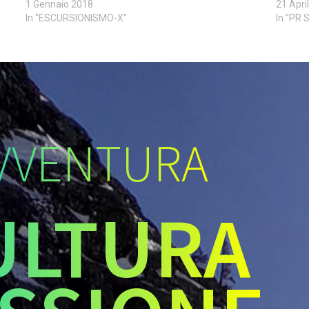
1 Gennaio 2018
21 Apri
In "ESCURSIONISMO-X"
In "PR
VVENTURA
ULTURA