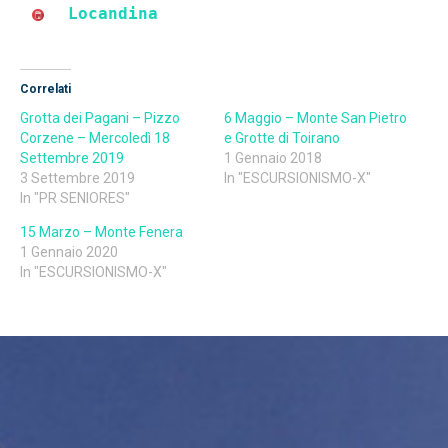
Locandina
Correlati
Grotta dei Pagani – Pizzo
6 Maggio – Monte San Pietro
Corzene – Mercoledì 18
e Grotte di Toirano
Settembre 2019
1 Gennaio 2018
3 Settembre 2019
In "ESCURSIONISMO-X"
In "PR SENIORES"
15 Marzo – Monte Fenera
1 Gennaio 2020
In "ESCURSIONISMO-X"