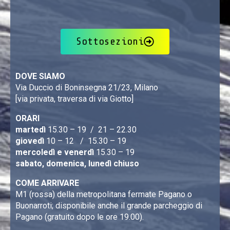
Sottosezioni
DOVE SIAMO
Via Duccio di Boninsegna 21/23, Milano
[via privata, traversa di via Giotto]
ORARI
martedì
15.30 – 19 / 21 – 22.30
giovedì
10 – 12 / 15.30 – 19
mercoledì e venerdì
15.30 – 19
sabato, domenica, lunedì chiuso
COME ARRIVARE
M1 (rossa) della metropolitana fermate Pagano o
Buonarroti; disponibile anche il grande parcheggio di
Pagano (gratuito dopo le ore 19.00).