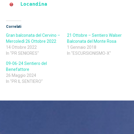
Locandina
Correlati
Gran balconata del Cervino –
21 Ottobre – Sentiero Walser
Mercoledì 26 Ottobre 2022
Balconata del Monte Rosa
14 Ottobre 2022
1 Gennaio 2018
In "PR SENIORES"
In "ESCURSIONISMO-X"
09-06-24 Sentiero del
Benefattore
26 Maggio 2024
In "PR IL SENTIERO"