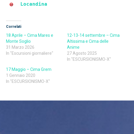
Locandina
Correlati
18 Aprile – Cima Mares e
12-13-14 settembre – Cima
Monte Soglio
Altissima e Cima delle
31 Marzo 2026
Anime
In "Escursioni giornaliere"
27 Agosto 2025
In "ESCURSIONISMO-X"
17 Maggio – Cima Grem
1 Gennaio 2020
In "ESCURSIONISMO-X"