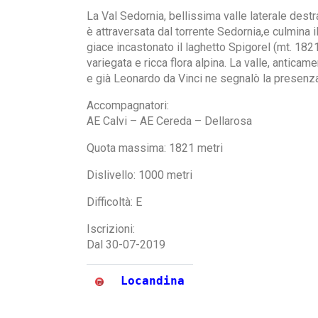
La Val Sedornia, bellissima valle laterale destra
è attraversata dal torrente Sedornia,e culmina i
giace incastonato il laghetto Spigorel (mt. 182
variegata e ricca flora alpina. La valle, antica
e già Leonardo da Vinci ne segnalò la presenza
Accompagnatori:
AE Calvi – AE Cereda – Dellarosa
Quota massima: 1821 metri
Dislivello: 1000 metri
Difficoltà: E
Iscrizioni:
Dal 30-07-2019
Locandina