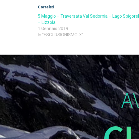
Correlati
5 Maggio – Traversata Val Sedornia – Lago Spigorel
– Lizzola
1 Gennaio 2019
In "ESCURSIONISMO-X"
A
C