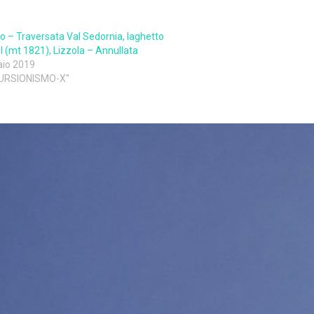
io – Traversata Val Sedornia, laghetto
l (mt 1821), Lizzola – Annullata
aio 2019
CURSIONISMO-X"