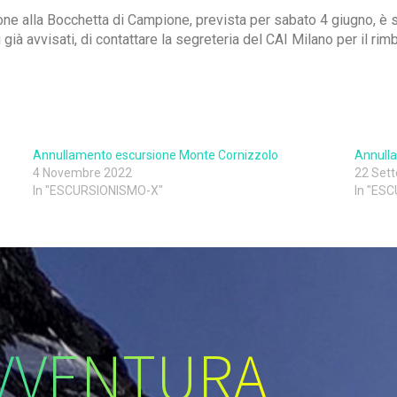
ione alla Bocchetta di Campione, prevista per sabato 4 giugno, è s
 già avvisati, di contattare la segreteria del CAI Milano per il rim
Annullamento escursione Monte Cornizzolo
Annulla
4 Novembre 2022
22 Set
In "ESCURSIONISMO-X"
In "ES
VVENTURA