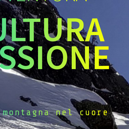
ULTURA
SSIONE
 montagna nel cuore