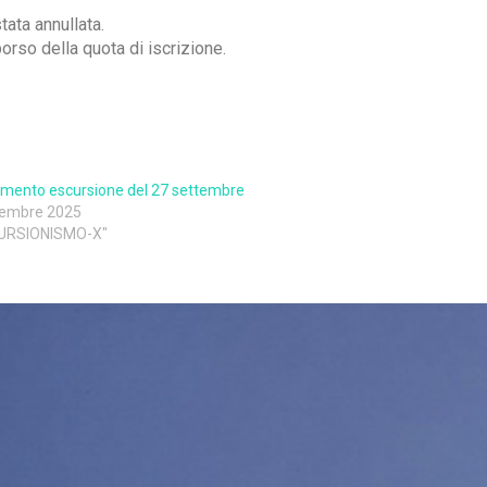
tata annullata.
borso della quota di iscrizione.
mento escursione del 27 settembre
tembre 2025
CURSIONISMO-X"