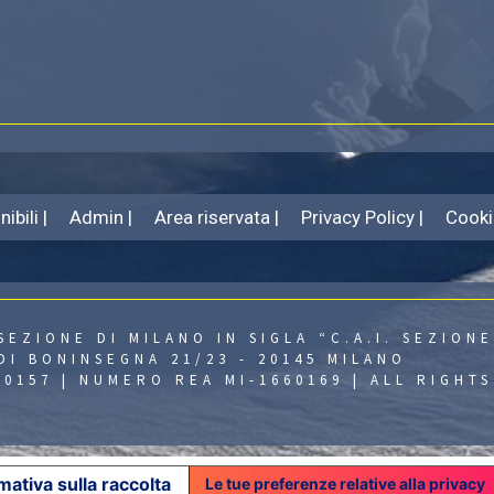
ibili |
Admin |
Area riservata |
Privacy Policy |
Cooki
SEZIONE DI MILANO IN SIGLA “C.A.I. SEZIONE
DI BONINSEGNA 21/23 - 20145 MILANO
430157 | NUMERO REA MI-1660169 | ALL RIGHT
mativa sulla raccolta
Le tue preferenze relative alla privacy