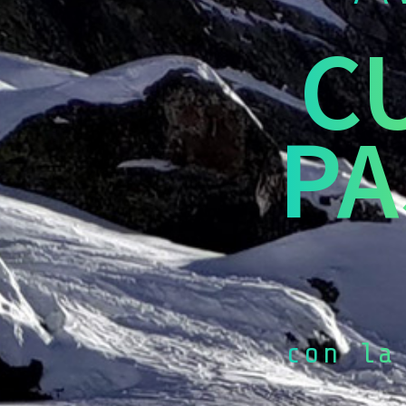
C
PA
con la