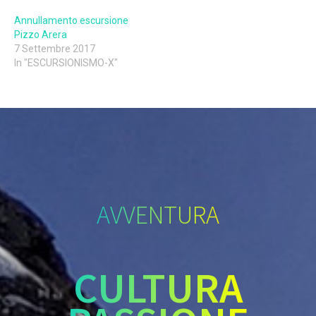
Annullamento escursione
Pizzo Arera
7 Settembre 2017
In "ESCURSIONISMO-X"
AVVENTURA
CULTURA