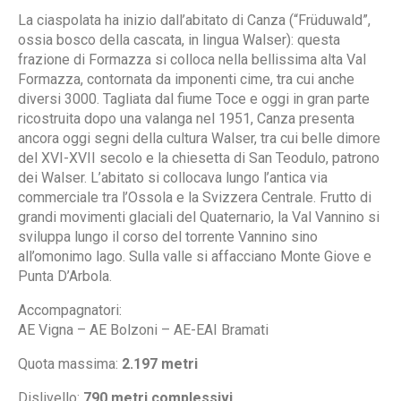
La ciaspolata ha inizio dall’abitato di Canza (“Früduwald”,
ossia bosco della cascata, in lingua Walser): questa
frazione di Formazza si colloca nella bellissima alta Val
Formazza, contornata da imponenti cime, tra cui anche
diversi 3000. Tagliata dal fiume Toce e oggi in gran parte
ricostruita dopo una valanga nel 1951, Canza presenta
ancora oggi segni della cultura Walser, tra cui belle dimore
del XVI-XVII secolo e la chiesetta di San Teodulo, patrono
dei Walser. L’abitato si collocava lungo l’antica via
commerciale tra l’Ossola e la Svizzera Centrale. Frutto di
grandi movimenti glaciali del Quaternario, la Val Vannino si
sviluppa lungo il corso del torrente Vannino sino
all’omonimo lago. Sulla valle si affacciano Monte Giove e
Punta D’Arbola.
Accompagnatori:
AE Vigna – AE Bolzoni – AE-EAI Bramati
Quota massima:
2.197 metri
Dislivello:
790 metri complessivi