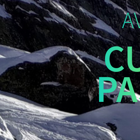
A
C
PA