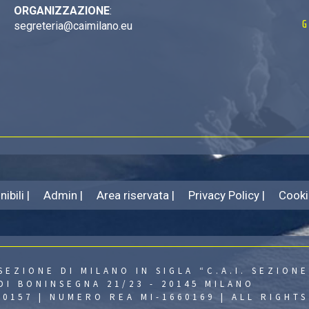
ORGANIZZAZIONE
:
G
segreteria@caimilano.eu
ibili |
Admin |
Area riservata |
Privacy Policy |
Cooki
SEZIONE DI MILANO IN SIGLA “C.A.I. SEZIONE
DI BONINSEGNA 21/23 - 20145 MILANO
430157 | NUMERO REA MI-1660169 | ALL RIGHT