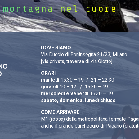
 montagna nel cuore
DOVE SIAMO
Via Duccio di Boninsegna 21/23, Milano
[via privata, traversa di via Giotto]
ORARI
martedì
15.30 – 19 / 21 – 22.30
giovedì
10 – 12 / 15.30 – 19
mercoledì e venerdì
15.30 – 19
sabato, domenica, lunedì chiuso
COME ARRIVARE
M1 (rossa) della metropolitana fermate Pagan
anche il grande parcheggio di Pagano (gratuit