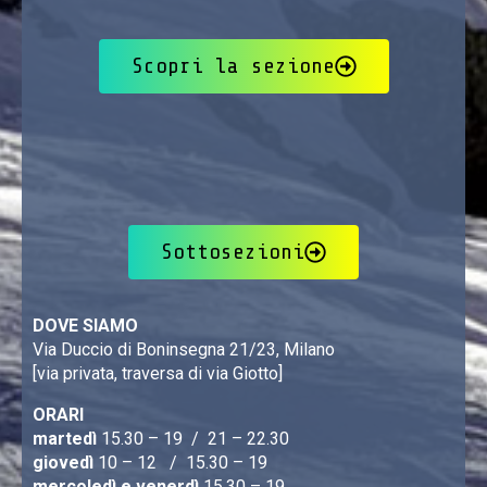
Scopri la sezione
Sottosezioni
DOVE SIAMO
Via Duccio di Boninsegna 21/23, Milano
[via privata, traversa di via Giotto]
ORARI
martedì
15.30 – 19 / 21 – 22.30
giovedì
10 – 12 / 15.30 – 19
mercoledì e venerdì
15.30 – 19