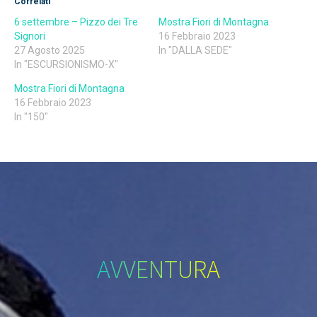
Correlati
6 settembre – Pizzo dei Tre
Mostra Fiori di Montagna
Signori
16 Febbraio 2023
27 Agosto 2025
In "DALLA SEDE"
In "ESCURSIONISMO-X"
Mostra Fiori di Montagna
16 Febbraio 2023
In "150"
AVVENTURA