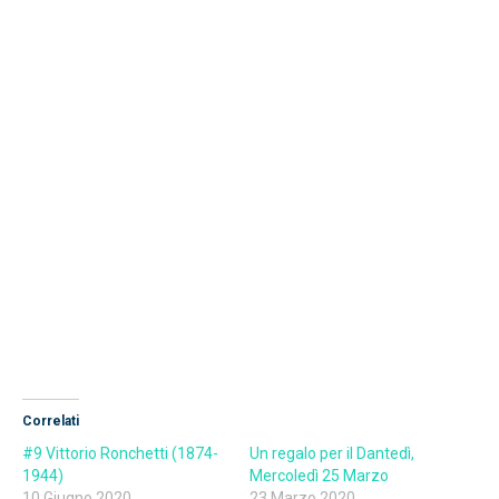
Correlati
#9 Vittorio Ronchetti (1874-
Un regalo per il Dantedì,
1944)
Mercoledì 25 Marzo
10 Giugno 2020
23 Marzo 2020