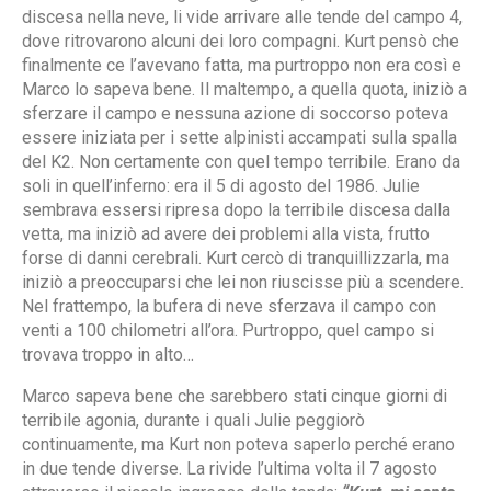
discesa nella neve, li vide arrivare alle tende del campo 4,
dove ritrovarono alcuni dei loro compagni. Kurt pensò che
finalmente ce l’avevano fatta, ma purtroppo non era così e
Marco lo sapeva bene. Il maltempo, a quella quota, iniziò a
sferzare il campo e nessuna azione di soccorso poteva
essere iniziata per i sette alpinisti accampati sulla spalla
del K2. Non certamente con quel tempo terribile. Erano da
soli in quell’inferno: era il 5 di agosto del 1986. Julie
sembrava essersi ripresa dopo la terribile discesa dalla
vetta, ma iniziò ad avere dei problemi alla vista, frutto
forse di danni cerebrali. Kurt cercò di tranquillizzarla, ma
iniziò a preoccuparsi che lei non riuscisse più a scendere.
Nel frattempo, la bufera di neve sferzava il campo con
venti a 100 chilometri all’ora. Purtroppo, quel campo si
trovava troppo in alto…
Marco sapeva bene che sarebbero stati cinque giorni di
terribile agonia, durante i quali Julie peggiorò
continuamente, ma Kurt non poteva saperlo perché erano
in due tende diverse. La rivide l’ultima volta il 7 agosto