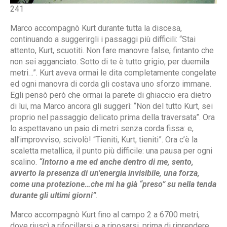
241
Marco accompagnò Kurt durante tutta la discesa,
continuando a suggerirgli i passaggi più difficili: “Stai
attento, Kurt, scuotiti. Non fare manovre false, fintanto che
non sei agganciato. Sotto di te è tutto grigio, per duemila
metri…”. Kurt aveva ormai le dita completamente congelate
ed ogni manovra di corda gli costava uno sforzo immane.
Egli pensò però che ormai la parete di ghiaccio era dietro
di lui, ma Marco ancora gli suggerì: “Non del tutto Kurt, sei
proprio nel passaggio delicato prima della traversata”. Ora
lo aspettavano un paio di metri senza corda fissa: e,
all’improvviso, scivolò! “Tieniti, Kurt, tieniti”. Ora c’è la
scaletta metallica, il punto più difficile: una pausa per ogni
scalino.
“Intorno a me ed anche dentro di me, sento,
avverto la presenza di un’energia invisibile, una forza,
come una protezione…che mi ha già “preso” su nella tenda
durante gli ultimi giorni”
.
Marco accompagnò Kurt fino al campo 2 a 6700 metri,
dove riuscì a rifocillarsi e a riposarsi, prima di riprendere