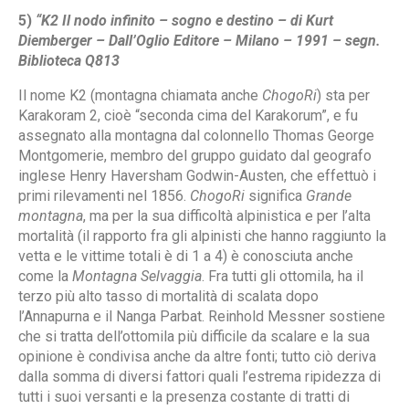
5)
“K2 Il nodo infinito – sogno e destino – di Kurt
Diemberger – Dall’Oglio Editore – Milano – 1991 – segn.
Biblioteca Q813
Il nome K2 (montagna chiamata anche
ChogoRi
) sta per
Karakoram 2, cioè “seconda cima del Karakorum”, e fu
assegnato alla montagna dal colonnello Thomas George
Montgomerie, membro del gruppo guidato dal geografo
inglese Henry Haversham Godwin-Austen, che effettuò i
primi rilevamenti nel 1856.
ChogoRi
significa
Grande
montagna
, ma per la sua difficoltà alpinistica e per l’alta
mortalità (il rapporto fra gli alpinisti che hanno raggiunto la
vetta e le vittime totali è di 1 a 4) è conosciuta anche
come la
Montagna Selvaggia
. Fra tutti gli ottomila, ha il
terzo più alto tasso di mortalità di scalata dopo
l’Annapurna e il Nanga Parbat. Reinhold Messner sostiene
che si tratta dell’ottomila più difficile da scalare e la sua
opinione è condivisa anche da altre fonti; tutto ciò deriva
dalla somma di diversi fattori quali l’estrema ripidezza di
tutti i suoi versanti e la presenza costante di tratti di