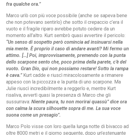
fra qualche ora.”
Marco urlò con più voce possibile (anche se sapeva bene
che non potevano sentirlo) che sotto il crepaccio c’era il
vuoto e il fragile riparo avrebbe potuto cedere da un
momento all’altro. Kurt sembrò quasi avvertire il pericolo:
“Un senso di sospetto però comincia ad insinuarsi nella
mia mente. È proprio il caso di andare avanti? Mi fermo un
attimo. […] Poi, improvvisamente, premendo con la punta
dello scarpone sento che, poco prima della parete, c’è del
vuoto. Gran Dio, qui non possiamo restare! Sotto la rampa
è cava.”
Kurt cadde e riuscì miracolosamente a rimanere
appeso con la piccozza e la punta di uno scarpone. Ma
Julie riuscì incredibilmente a reggerlo e, mentre Kurt
risaliva, avvertì quasi la presenza di Marco che gli
sussurrava:
Niente paura, tu non morirai quassù” dice ora
con calma la scura silhouette sopra di me. La sua voce
suona come un presagio”.
Marco Polo visse con loro quella lunga notte di bivacco ad
oltre 8000 metri e il giorno seguente, dopo un’estenuante