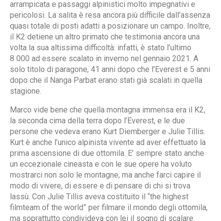
arrampicata e passaggi alpinistici molto impegnativi e
pericolosi. La salita è resa ancora più difficile dall’assenza
quasi totale di posti adatti a posizionare un campo. Inoltre,
il K2 detiene un altro primato che testimonia ancora una
volta la sua altissima difficoltà: infatti, è stato l’ultimo
8 000 ad essere scalato in inverno nel gennaio 2021. A
solo titolo di paragone, 41 anni dopo che l’Everest e 5 anni
dopo che il Nanga Parbat erano stati già scalati in quella
stagione.
Marco vide bene che quella montagna immensa era il K2,
la seconda cima della terra dopo l’Everest, e le due
persone che vedeva erano Kurt Diemberger e Julie Tillis.
Kurt è anche l’unico alpinista vivente ad aver effettuato la
prima ascensione di due ottomila. E’ sempre stato anche
un eccezionale cineasta e con le sue opere ha voluto
mostrarci non solo le montagne, ma anche farci capire il
modo di vivere, di essere e di pensare di chi si trova
lassù. Con Julie Tillis aveva costituito il “the highest
filmteam of the world” per filmare il mondo degli ottomila,
ma soprattutto condivideva con lei il sogno di scalare