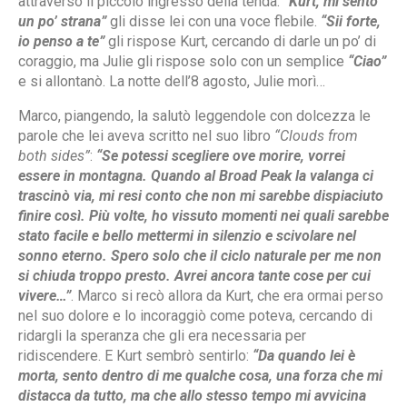
attraverso il piccolo ingresso della tenda:
“Kurt, mi sento
un po’ strana”
gli disse lei con una voce flebile.
“Sii forte,
io penso a te”
gli rispose Kurt, cercando di darle un po’ di
coraggio, ma Julie gli rispose solo con un semplice
“Ciao”
e si allontanò. La notte dell’8 agosto, Julie morì…
Marco, piangendo, la salutò leggendole con dolcezza le
parole che lei aveva scritto nel suo libro
“Clouds from
both sides”
:
“Se potessi scegliere ove morire, vorrei
essere in montagna. Quando al Broad Peak la valanga ci
trascinò via, mi resi conto che non mi sarebbe dispiaciuto
finire così. Più volte, ho vissuto momenti nei quali sarebbe
stato facile e bello mettermi in silenzio e scivolare nel
sonno eterno. Spero solo che il ciclo naturale per me non
si chiuda troppo presto. Avrei ancora tante cose per cui
vivere…”
. Marco si recò allora da Kurt, che era ormai perso
nel suo dolore e lo incoraggiò come poteva, cercando di
ridargli la speranza che gli era necessaria per
ridiscendere. E Kurt sembrò sentirlo:
“Da quando lei è
morta, sento dentro di me qualche cosa, una forza che mi
distacca da tutto, ma che allo stesso tempo mi avvicina