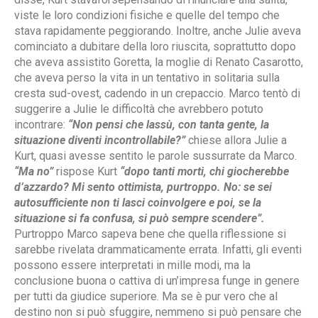
viste le loro condizioni fisiche e quelle del tempo che
stava rapidamente peggiorando. Inoltre, anche Julie aveva
cominciato a dubitare della loro riuscita, soprattutto dopo
che aveva assistito Goretta, la moglie di Renato Casarotto,
che aveva perso la vita in un tentativo in solitaria sulla
cresta sud-ovest, cadendo in un crepaccio. Marco tentò di
suggerire a Julie le difficoltà che avrebbero potuto
incontrare:
“Non pensi che lassù, con tanta gente, la
situazione diventi incontrollabile?”
chiese allora Julie a
Kurt, quasi avesse sentito le parole sussurrate da Marco.
“Ma no”
rispose Kurt
“dopo tanti morti, chi giocherebbe
d’azzardo? Mi sento ottimista, purtroppo. No: se sei
autosufficiente non ti lasci coinvolgere e poi, se la
situazione si fa confusa, si può sempre scendere”.
Purtroppo Marco sapeva bene che quella riflessione si
sarebbe rivelata drammaticamente errata. Infatti, gli eventi
possono essere interpretati in mille modi, ma la
conclusione buona o cattiva di un’impresa funge in genere
per tutti da giudice superiore. Ma se è pur vero che al
destino non si può sfuggire, nemmeno si può pensare che