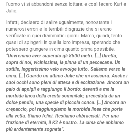
l’uomo vi si abbandoni senza lottare: e così fecero Kurt e
Julie.
Infatti, decisero di salire ugualmente, nonostante i
numerosi errori e le terribili disgrazie che si erano
verificate in quei drammatici giorni. Marco, quindi, tentò
quasi di spingerli in quella loro impresa, sperando che
potessero giungere in cima quanto prima possibile.
“Dovremmo aver superato gli 8500 metri. […] Diretta,
sopra di noi, vicinissima, la pinna di un pescecane. Un
sottile, leggerissimo velo avvolge tutto. Saliamo verso la
cima. […] Guardo un attimo Julie che mi assicura. Anche i
suoi occhi sono pieni di attesa e di eccitazione. Ancora un
paio di appigli e raggiungo il bordo: davanti a me la
morbida linea della cresta sommitale, preceduta da un
dolce pendio, una specie di piccola conca. […] Ancora un
crepaccio, poi raggiungiamo la morbida linea che porta
alla vetta. Siamo felici. Restiamo abbracciati. Per una
frazione di eternità, il K2 è nostro. La cima che abbiamo
più ardentemente sognata”.