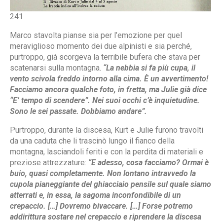
241
Marco stavolta pianse sia per l’emozione per quel
meraviglioso momento dei due alpinisti e sia perché,
purtroppo, già scorgeva la terribile bufera che stava per
scatenarsi sulla montagna.
“La nebbia si fa più cupa, il
vento scivola freddo intorno alla cima. È un avvertimento!
Facciamo ancora qualche foto, in fretta, ma Julie già dice
“E’ tempo di scendere”. Nei suoi occhi c’è inquietudine.
Sono le sei passate. Dobbiamo andare”.
Purtroppo, durante la discesa, Kurt e Julie furono travolti
da una caduta che li trascinò lungo il fianco della
montagna, lasciandoli feriti e con la perdita di materiali e
preziose attrezzature:
“E adesso, cosa facciamo? Ormai è
buio, quasi completamente. Non lontano intravvedo la
cupola pianeggiante del ghiacciaio pensile sul quale siamo
atterrati e, in essa, la sagoma inconfondibile di un
crepaccio. […] Dovremo bivaccare. […] Forse potremo
addirittura sostare nel crepaccio e riprendere la discesa