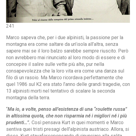
241
Marco sapeva che, per i due alpinisti, la passione per la
montagna era come saltare da un’isola all’altra, senza
sapere mai se il loro balzo sarebbe sempre riuscito. Però
non avrebbero mai rinunciato al loro modo di essere e di
concepire il salire sulle vette più alte, pur nella
consapevolezza che la loro vita era come una danza sul
filo di un rasoio. Ma Marco ricordava perfettamente che
quel 1986 sul K2 era stato l’anno delle grandi tragedie, con
13 alpinisti morti nel tentativo di scalare la seconda
montagna della terra.
“
Ma io, a volte, penso all’esistenza di una “roulette russa”
in altissima quota, che non risparmia né i migliori né i più
prudenti…”.
Così pensava Kurt in quei momenti e Marco
sentiva quei tristi presagi dell’alpinista austriaco. Allora, si
disse, Kurt stavaforsepensando di rinunciare alla salita,