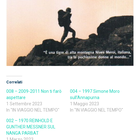
Correlati
008 – 2009-2011 Non ti farò
004 – 1997 Simone Moro
aspettare
sull’Annapurna
1 Settembre 2023
1 Maggio 2023
In "IN VIAGGIO NEL TEMPO"
In "IN VIAGGIO NEL TEMPO"
002 – 1970 REINHOLD E
GUNTHER MESSNER SUL
NANGA PARBAT
1 Marzo 2023