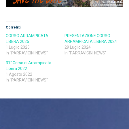
Correlati
CORSO ARRAMPICATA
PRESENTAZIONE CORSO
LIBERA 2025
ARRAMPICATA LIBERA 2024
1 Luglio 2025
29 Luglio 2024
In "PARRAVICINI NEWS"
In "PARRAVICINI NEWS"
31° Corso di Arrampicata
Libera 2022
1 Agosto 2022
In "PARRAVICINI NEWS"