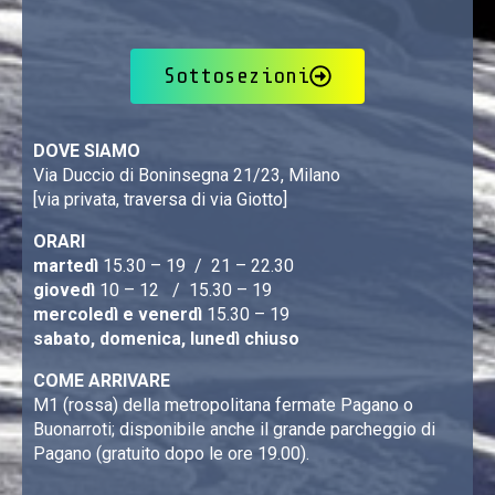
Sottosezioni
DOVE SIAMO
Via Duccio di Boninsegna 21/23, Milano
[via privata, traversa di via Giotto]
ORARI
martedì
15.30 – 19 / 21 – 22.30
giovedì
10 – 12 / 15.30 – 19
mercoledì e venerdì
15.30 – 19
sabato, domenica, lunedì chiuso
COME ARRIVARE
M1 (rossa) della metropolitana fermate Pagano o
Buonarroti; disponibile anche il grande parcheggio di
Pagano (gratuito dopo le ore 19.00).