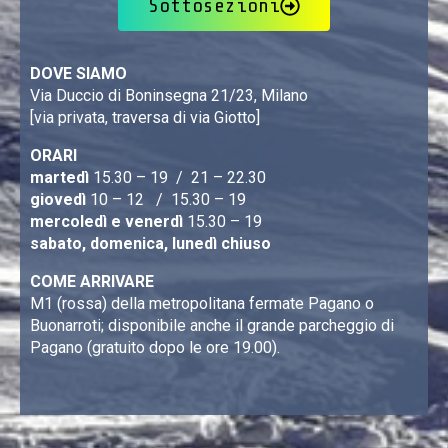
Sottosezioni
DOVE SIAMO
Via Duccio di Boninsegna 21/23, Milano
[via privata, traversa di via Giotto]
ORARI
martedì
15.30 – 19 / 21 – 22.30
giovedì
10 – 12 / 15.30 – 19
mercoledì e venerdì
15.30 – 19
sabato, domenica, lunedì chiuso
COME ARRIVARE
M1 (rossa) della metropolitana fermate Pagano o
Buonarroti; disponibile anche il grande parcheggio di
Pagano (gratuito dopo le ore 19.00).