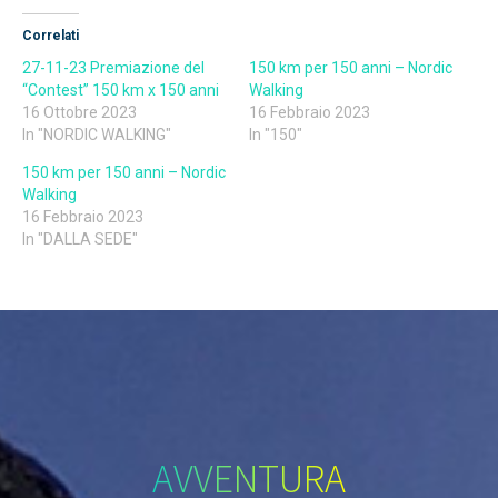
Correlati
27-11-23 Premiazione del
150 km per 150 anni – Nordic
“Contest” 150 km x 150 anni
Walking
16 Ottobre 2023
16 Febbraio 2023
In "NORDIC WALKING"
In "150"
150 km per 150 anni – Nordic
Walking
16 Febbraio 2023
In "DALLA SEDE"
AVVENTURA