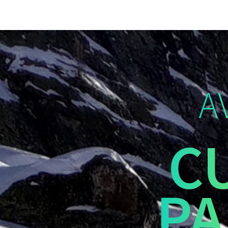
A
C
PA