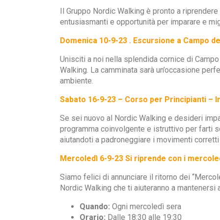
Il Gruppo Nordic Walking è pronto a riprendere 
entusiasmanti e opportunità per imparare e migl
Domenica 10-9-23 . Escursione a Campo dei
Unisciti a noi nella splendida cornice di Campo 
Walking. La camminata sarà un’occasione perfet
ambiente.
Sabato 16-9-23 – Corso per Principianti – I
Se sei nuovo al Nordic Walking e desideri impar
programma coinvolgente e istruttivo per farti sc
aiutandoti a padroneggiare i movimenti corretti
Mercoledì 6-9-23 Si riprende con i mercoled
Siamo felici di annunciare il ritorno dei “Merc
Nordic Walking che ti aiuteranno a mantenersi at
Quando:
Ogni mercoledì sera
Orario:
Dalle 18:30 alle 19:30