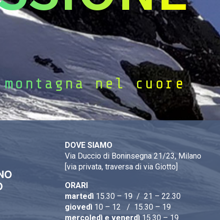
 montagna nel cuore
DOVE SIAMO
Via Duccio di Boninsegna 21/23, Milano
[via privata, traversa di via Giotto]
ORARI
martedì
15.30 – 19 / 21 – 22.30
giovedì
10 – 12 / 15.30 – 19
mercoledì e venerdì
15.30 – 19