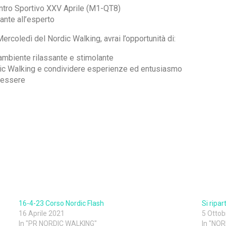
ntro Sportivo XXV Aprile (M1-QT8)
iante all’esperto
rcoledì del Nordic Walking, avrai l’opportunità di:
ambiente rilassante e stimolante
rdic Walking e condividere esperienze ed entusiasmo
enessere
16-4-23 Corso Nordic Flash
Si ripa
16 Aprile 2021
5 Ottob
In "PR NORDIC WALKING"
In "NO