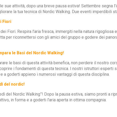
le sue attività, dopo una breve pausa estiva! Settembre segna l’i
iorare la tua tecnica di Nordic Walking. Due eventi imperdibili st
 Fiori
dei Fiori. Respira l’aria fresca, immergiti nella natura rigogliosa 
ta per riconnettersi con gli amici del gruppo e godere dei pano
mpara le Basi del Nordic Walking!
are le basi di questa attività benefica, non perdere il nostro co
oprire i fondamenti di questa tecnica. I nostri istruttori esperti
 e a goderti appieno i numerosi vantaggi di questa disciplina.
ì del nordic!
oledì del Nordic Walking”! Dopo la pausa estiva, siamo pronti a ri
tivo, in forma e a goderti l’aria aperta in ottima compagnia.