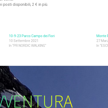
i posti disponibili, 2 € in più.
10-9-23 Parco Campo dei Fiori
Monte P
10 Settembre 2021
27 Mar
In "PR NORDIC WALKING"
In "ES
VVENTURA