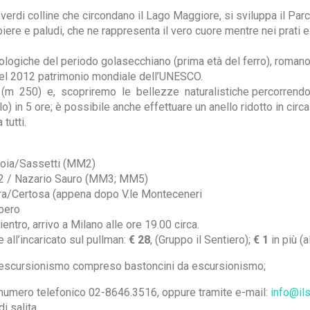
 verdi colline che circondano il Lago Maggiore, si sviluppa il Par
ere e paludi, che ne rappresenta il vero cuore mentre nei prati e n
logiche del periodo golasecchiano (prima età del ferro), romano e 
o nel 2012 patrimonio mondiale dell’UNESCO.
 250) e, scopriremo le bellezze naturalistiche percorrendo l’
) in 5 ore; è possibile anche effettuare un anello ridotto in circa
tutti.
Gioia/Sassetti (MM2)
, 22 / Nazario Sauro (MM3; MM5)
erra/Certosa (appena dopo V.le Monteceneri
ibero
entro, arrivo a Milano alle ore 19.00 circa.
 all’incaricato sul pullman:
€ 28
, (Gruppo il Sentiero);
€ 1
in più (al
 l’escursionismo compreso bastoncini da escursionismo;
, numero telefonico 02-8646.3516, oppure tramite e-mail:
info@ils
i salita.