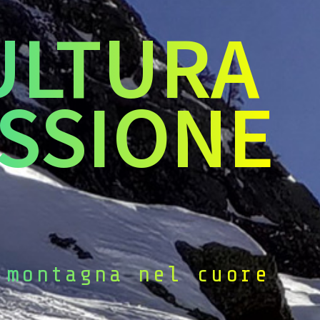
ULTURA
SSIONE
 montagna nel cuore