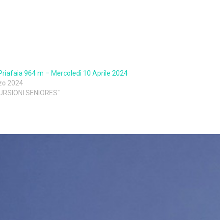
riafaia 964 m – Mercoledì 10 Aprile 2024
zo 2024
CURSIONI SENIORES"