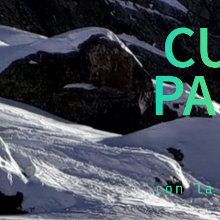
C
PA
con la