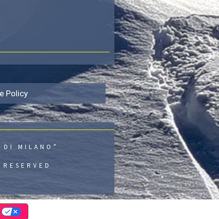
e Policy
 DI MILANO”
S RESERVED