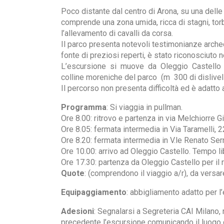
Poco distante dal centro di Arona, su una delle
comprende una zona umida, ricca di stagni, torbi
l’allevamento di cavalli da corsa.
Il parco presenta notevoli testimonianze archeo
fonte di preziosi reperti, è stato riconosciut
L’escursione si muove da Oleggio Castello (m
colline moreniche del parco (m 300 di dislivello
Il percorso non presenta difficoltà ed è adatto a 
Programma
: Si viaggia in pullman.
Ore 8.00: ritrovo e partenza in via Melchiorre 
Ore 8.05: fermata intermedia in Via Taramelli
Ore 8.20: fermata intermedia in V.le Renato S
Ore 10.00: arrivo ad Oleggio Castello. Tempo l
Ore 17.30: partenza da Oleggio Castello per il ri
Quote
: (comprendono il viaggio a/r), da versare
Equipaggiamento
: abbigliamento adatto per
Adesioni
: Segnalarsi a Segreteria CAI Milano
precedente l’escursione comunicando il luogo d