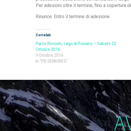
Per adesioni oltre il termine, fino a copertura de
Rinunce: Entro il termine di adesione
Correlati
Parco Roccolo, Lago di Pusiano – Sabato 22
Ottobre 2016
9 Ottobre 2016
In "PR SENIORES"
A