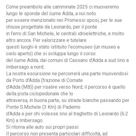
Come preambolo alle camminate 2025 ci muoveremo
lungo le sponde del ﬁume Adda, a noi noto
per essere menzionato nei Promessi sposi, per le sue
chiuse progettate da Leonardo, per il ponte
in ferro di San Michele, le centrali idroelettriche, e molto
altro ancora. Per valorizzare e tutelare
questi luoghi è stato istituito l’ecomuseo (un museo a
cielo aperto) che si sviluppa lungo il corso
del ﬁume Adda, dai comuni di Cassano d’Adda a sud ﬁno a
Imbersago a nord.
La nostra escursione ne percorrerà una parte muovendosi
da Porto d’Adda (frazione di Cornate
d’Adda (MB)) per risalire verso Nord; il percorso è quello
della pista ciclopedonale che lo
attraversa, in buona parte, su strade bianche passando per
Ponte S.Michele (3 Km) di Paderno
d’Adda e per chi volesse ﬁno al traghetto di Leonardo (6.2
Km) a Imbersago.
Si ritorna alle auto sui propri passi.
Il percorso non presenta particolari diﬃcoltà, ad