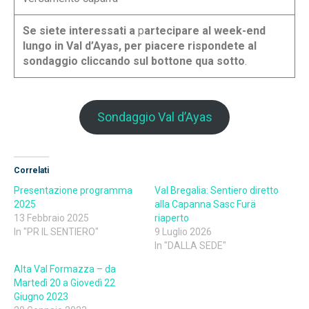
Se siete interessati a
p
artecipare al week-end
lungo in
Val d’Ayas, per piacere rispondete al
sondaggio cliccando sul bottone qua sotto
.
Sondaggio Val d’Ayas
Correlati
Presentazione programma
Val Bregalia: Sentiero diretto
2025
alla Capanna Sasc Furä
13 Febbraio 2025
riaperto
In "PR IL SENTIERO"
9 Luglio 2026
In "DALLA SEDE"
Alta Val Formazza – da
Martedì 20 a Giovedì 22
Giugno 2023