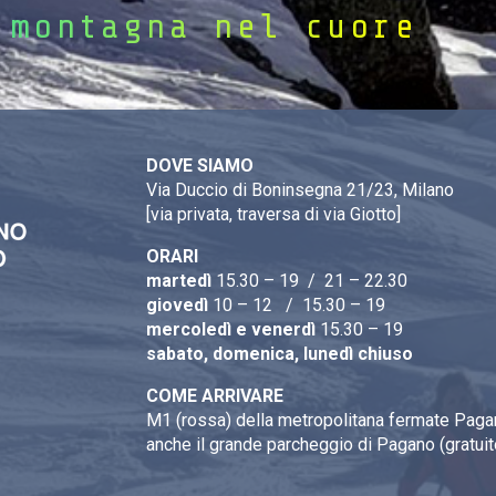
 montagna nel cuore
DOVE SIAMO
Via Duccio di Boninsegna 21/23, Milano
[via privata, traversa di via Giotto]
ORARI
martedì
15.30 – 19 / 21 – 22.30
giovedì
10 – 12 / 15.30 – 19
mercoledì e venerdì
15.30 – 19
sabato, domenica, lunedì chiuso
COME ARRIVARE
M1 (rossa) della metropolitana fermate Pagan
anche il grande parcheggio di Pagano (gratuit