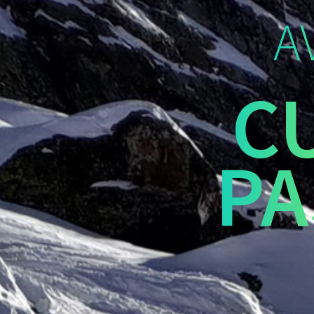
A
C
PA