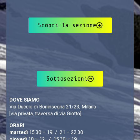
Scopri la sezione
Sottosezioni
DOVE SIAMO
Via Duccio di Boninsegna 21/23, Milano
[via privata, traversa di via Giotto]
ORARI
martedì
15.30 – 19 / 21 – 22.30
giovedì
10 – 12 / 15.30 – 19