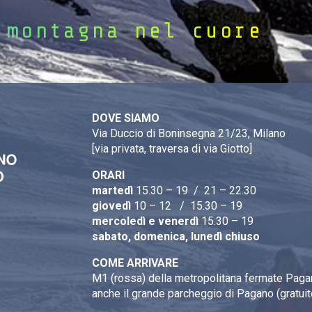
 montagna nel cuore
DOVE SIAMO
Via Duccio di Boninsegna 21/23, Milano
[via privata, traversa di via Giotto]
ORARI
martedì
15.30 – 19 / 21 – 22.30
giovedì
10 – 12 / 15.30 – 19
mercoledì e venerdì
15.30 – 19
sabato, domenica, lunedì chiuso
COME ARRIVARE
M1 (rossa) della metropolitana fermate Pagan
anche il grande parcheggio di Pagano (gratuit