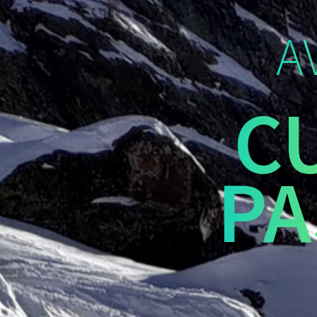
A
C
PA