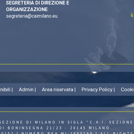
SEGRETERIA DI DIREZIONE E
ORGANIZZAZIONE
:
G
segreteria@caimilano.eu
ibili |
Admin |
Area riservata |
Privacy Policy |
Cooki
SEZIONE DI MILANO IN SIGLA “C.A.I. SEZIONE
DI BONINSEGNA 21/23 - 20145 MILANO
430157 | NUMERO REA MI-1660169 | ALL RIGHT