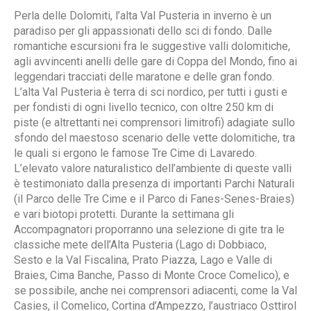
Perla delle Dolomiti, l’alta Val Pusteria in inverno è un
paradiso per gli appassionati dello sci di fondo. Dalle
romantiche escursioni fra le suggestive valli dolomitiche,
agli avvincenti anelli delle gare di Coppa del Mondo, fino ai
leggendari tracciati delle maratone e delle gran fondo.
L’alta Val Pusteria è terra di sci nordico, per tutti i gusti e
per fondisti di ogni livello tecnico, con oltre 250 km di
piste (e altrettanti nei comprensori limitrofi) adagiate sullo
sfondo del maestoso scenario delle vette dolomitiche, tra
le quali si ergono le famose Tre Cime di Lavaredo.
L’elevato valore naturalistico dell’ambiente di queste valli
è testimoniato dalla presenza di importanti Parchi Naturali
(il Parco delle Tre Cime e il Parco di Fanes-Senes-Braies)
e vari biotopi protetti. Durante la settimana gli
Accompagnatori proporranno una selezione di gite tra le
classiche mete dell’Alta Pusteria (Lago di Dobbiaco,
Sesto e la Val Fiscalina, Prato Piazza, Lago e Valle di
Braies, Cima Banche, Passo di Monte Croce Comelico), e
se possibile, anche nei comprensori adiacenti, come la Val
Casies, il Comelico, Cortina d’Ampezzo, l’austriaco Osttirol