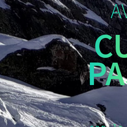
A
C
PA