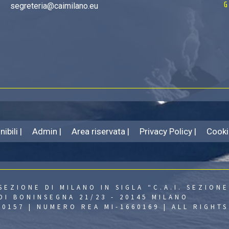
G
segreteria@caimilano.eu
ibili |
Admin |
Area riservata |
Privacy Policy |
Cooki
SEZIONE DI MILANO IN SIGLA “C.A.I. SEZIONE
DI BONINSEGNA 21/23 - 20145 MILANO
430157 | NUMERO REA MI-1660169 | ALL RIGHT