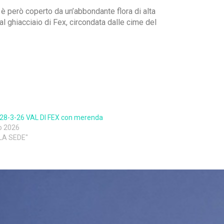
, è però coperto da un’abbondante flora di alta
l ghiacciaio di Fex, circondata dalle cime del
 28-3-26 VAL DI FEX con merenda
o 2026
LLA SEDE"