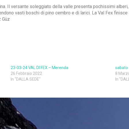
dina. Il versante soleggiato della valle presenta pochissimi alberi
dono vasti boschi di pino cembro e di larici. La Val Fex finisce a
z Güz
23-03-24 VAL DI FEX – Merenda
sabato
26 Febbraio 2022
8 Marz
In "DALLA SEDE"
In "DA