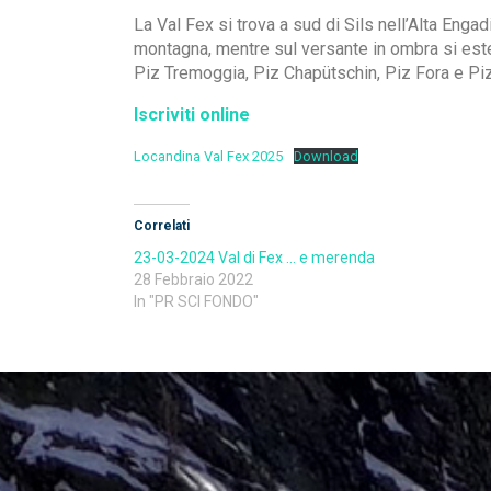
La Val Fex si trova a sud di Sils nell’Alta Enga
montagna, mentre sul versante in ombra si esten
Piz Tremoggia, Piz Chapütschin, Piz Fora e Pi
Iscriviti online
Locandina Val Fex 2025
Download
Correlati
23-03-2024 Val di Fex … e merenda
28 Febbraio 2022
In "PR SCI FONDO"