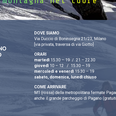
 montagna nel cuore
DOVE SIAMO
Via Duccio di Boninsegna 21/23, Milano
[via privata, traversa di via Giotto]
ORARI
martedì
15.30 – 19 / 21 – 22.30
giovedì
10 – 12 / 15.30 – 19
mercoledì e venerdì
15.30 – 19
sabato, domenica, lunedì chiuso
COME ARRIVARE
M1 (rossa) della metropolitana fermate Pagan
anche il grande parcheggio di Pagano (gratuit