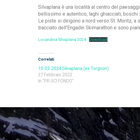
Silvaplana è una località al centro del paesagg
bellissimo e autentico, laghi ghiacciati, boschi 
Le piste si dirigono a nord verso St. Moritz, a s
tracciato dell’Engadin Skimarathon e sono pianeg
Locandina Silvaplana 2024
Download
Correlati
10-03-2024 Silvaplana (ex Torgnon)
27 Febbraio 2022
In "PR SCI FONDO"