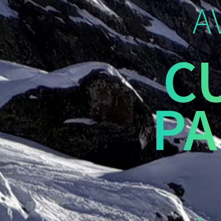
A
C
PA