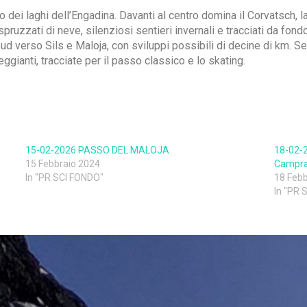
io dei laghi dell’Engadina. Davanti al centro domina il Corvatsch,
spruzzati di neve, silenziosi sentieri invernali e tracciati da fondo
ud verso Sils e Maloja, con sviluppi possibili di decine di km. Se i
gianti, tracciate per il passo classico e lo skating.
15-02-2026 PASSO DEL MALOJA
18-02-2
15 Febbraio 2024
Campra
In "PR SCI FONDO"
18 Febb
In "PR 