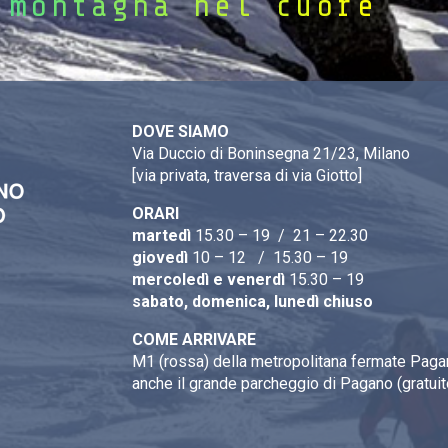
 montagna nel cuore
DOVE SIAMO
Via Duccio di Boninsegna 21/23, Milano
[via privata, traversa di via Giotto]
ORARI
martedì
15.30 – 19 / 21 – 22.30
giovedì
10 – 12 / 15.30 – 19
mercoledì e venerdì
15.30 – 19
sabato, domenica, lunedì chiuso
COME ARRIVARE
M1 (rossa) della metropolitana fermate Pagan
anche il grande parcheggio di Pagano (gratuit