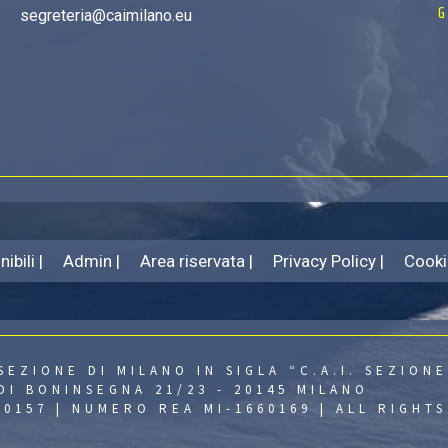
G
segreteria@caimilano.eu
ibili |
Admin |
Area riservata |
Privacy Policy |
Cooki
SEZIONE DI MILANO IN SIGLA “C.A.I. SEZIONE
DI BONINSEGNA 21/23 - 20145 MILANO
430157 | NUMERO REA MI-1660169 | ALL RIGHT