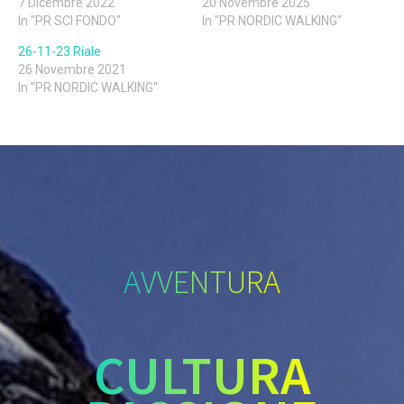
7 Dicembre 2022
20 Novembre 2025
In "PR SCI FONDO"
In "PR NORDIC WALKING"
26-11-23 Riale
26 Novembre 2021
In "PR NORDIC WALKING"
AVVENTURA
CULTURA