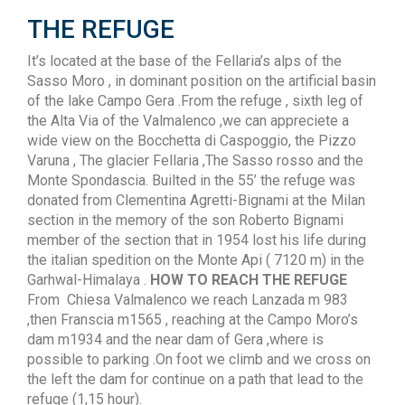
THE REFUGE
It’s located at the base of the Fellaria’s alps of the
Sasso Moro , in dominant position on the artificial basin
of the lake Campo Gera .From the refuge , sixth leg of
the Alta Via of the Valmalenco ,we can appreciete a
wide view on the Bocchetta di Caspoggio, the Pizzo
Varuna , The glacier Fellaria ,The Sasso rosso and the
Monte Spondascia. Builted in the 55’ the refuge was
donated from Clementina Agretti-Bignami at the Milan
section in the memory of the son Roberto Bignami
member of the section that in 1954 lost his life during
the italian spedition on the Monte Api ( 7120 m) in the
Garhwal-Himalaya .
HOW TO REACH THE REFUGE
From Chiesa Valmalenco we reach Lanzada m 983
,then Franscia m1565 , reaching at the Campo Moro’s
dam m1934 and the near dam of Gera ,where is
possible to parking .On foot we climb and we cross on
the left the dam for continue on a path that lead to the
refuge (1,15 hour).