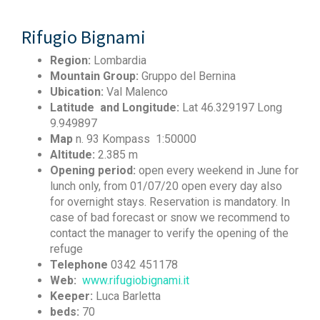
Rifugio Bignami
Region:
Lombardia
Mountain Group:
Gruppo del Bernina
Ubication:
Val Malenco
Latitude and Longitude:
Lat 46.329197 Long
9.949897
Map
n. 93 Kompass 1:50000
Altitude:
2.385 m
Opening period:
open every weekend in June for
lunch only, from 01/07/20 open every day also
for overnight stays. Reservation is mandatory. In
case of bad forecast or snow we recommend to
contact the manager to verify the opening of the
refuge
Telephone
0342 451178
Web:
www.rifugiobignami.it
Keeper:
Luca Barletta
beds:
70