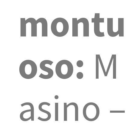
montu
oso:
M
asino –