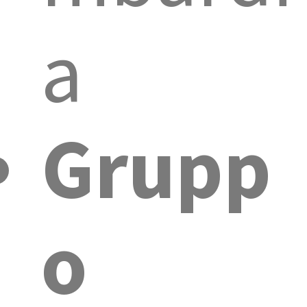
a
Grupp
o