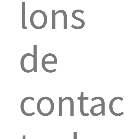
lons
de
contac