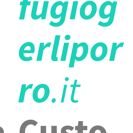
fugiog
erlipor
ro
.it
Custo