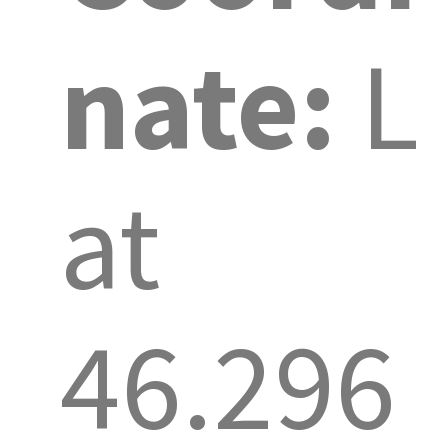
nate:
L
at
46.296