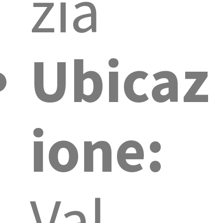
zia
Ubicaz
ione:
Val