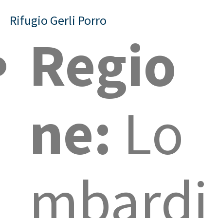
Rifugio Gerli Porro
Regio
ne:
Lo
mbardi