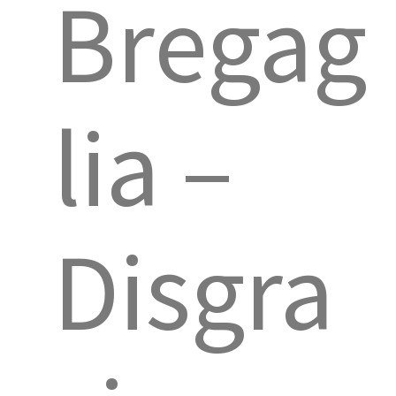
Bregag
lia –
Disgra