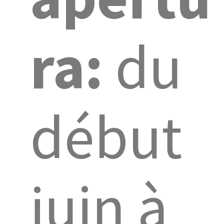
ra:
du
début
juin à