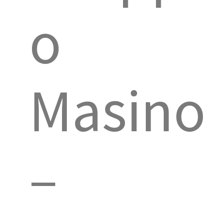
o
Masino
–