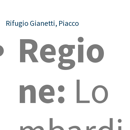
Rifugio Gianetti, Piacco
Regio
ne:
Lo