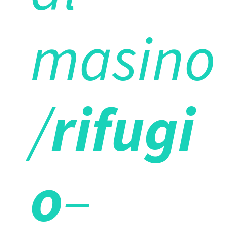
masino
/
rifugi
o
–