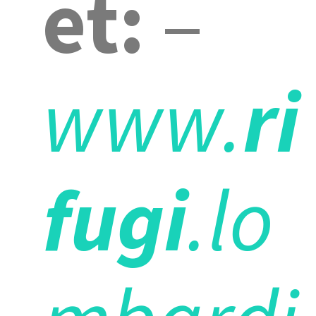
et:
–
www.
ri
fugi
.lo