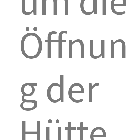
um die
Öffnun
g der
Hütte