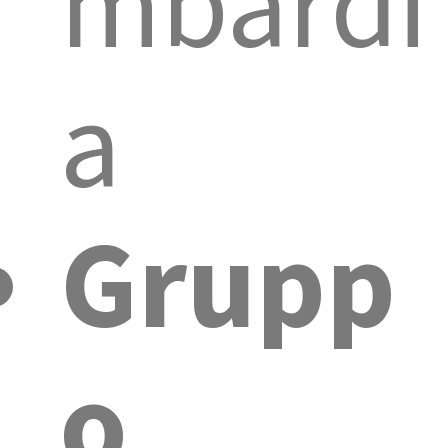
mbardi
a
Grupp
o