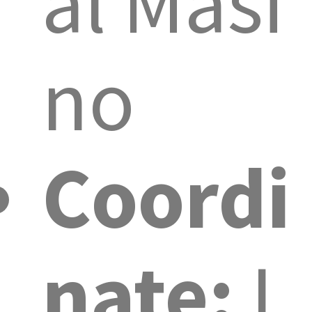
al Masi
no
Coordi
nate:
L