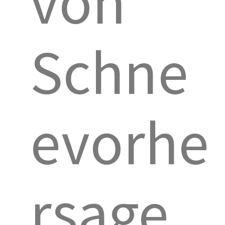
von
Schne
evorhe
rsage