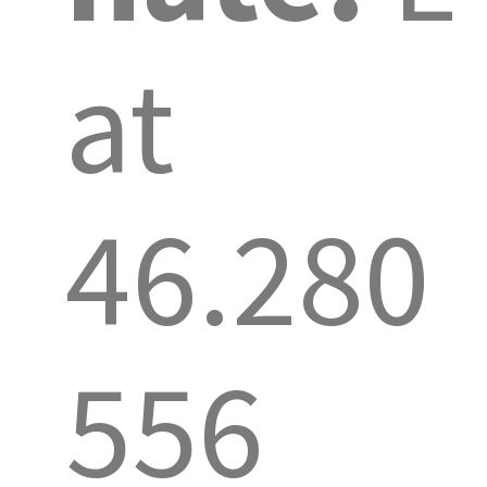
at
46.280
556