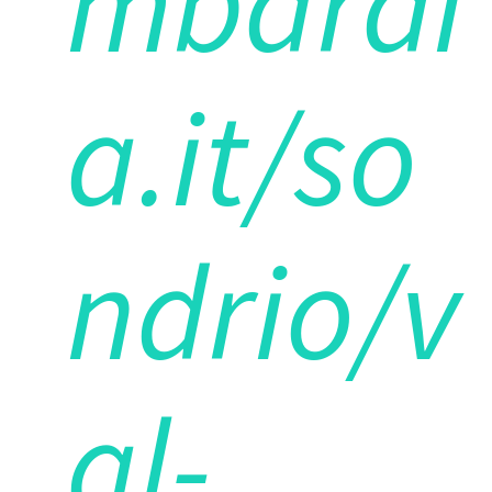
mbardi
a.it/so
ndrio/v
al-