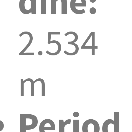
dine:
2.534
m
Period