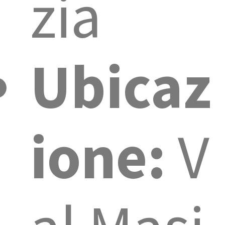
zia
Ubicaz
ione:
V