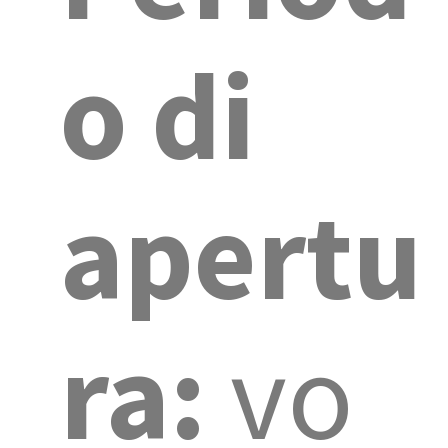
o di
apertu
ra:
vo