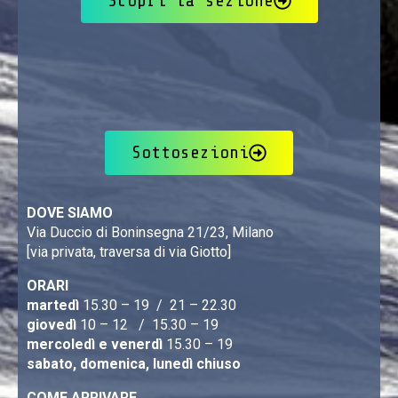
Scopri la sezione
Sottosezioni
DOVE SIAMO
Via Duccio di Boninsegna 21/23, Milano
[via privata, traversa di via Giotto]
ORARI
martedì
15.30 – 19 / 21 – 22.30
giovedì
10 – 12 / 15.30 – 19
mercoledì e venerdì
15.30 – 19
sabato, domenica, lunedì chiuso
COME ARRIVARE