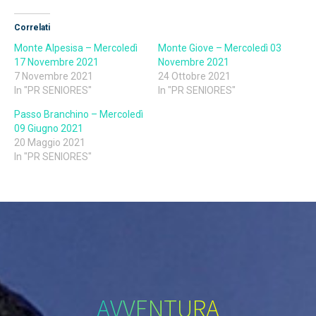
Correlati
Monte Alpesisa – Mercoledì
Monte Giove – Mercoledì 03
17 Novembre 2021
Novembre 2021
7 Novembre 2021
24 Ottobre 2021
In "PR SENIORES"
In "PR SENIORES"
Passo Branchino – Mercoledì
09 Giugno 2021
20 Maggio 2021
In "PR SENIORES"
AVVENTURA