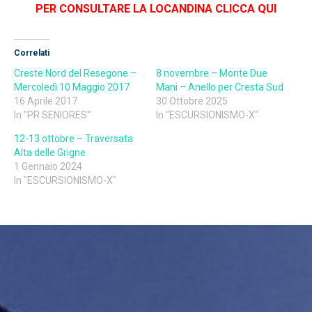
PER CONSULTARE LA LOCANDINA CLICCA QUI
Correlati
Creste Nord del Resegone –
8 novembre – Monte Due
Mercoledì 10 Maggio 2017
Mani – Anello per Cresta Sud
16 Aprile 2017
30 Ottobre 2025
In "PR SENIORES"
In "ESCURSIONISMO-X"
12-13 ottobre – Traversata
Alta delle Grigne
1 Gennaio 2024
In "ESCURSIONISMO-X"