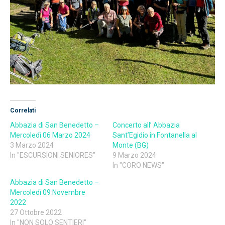
Correlati
Abbazia di San Benedetto –
Concerto all’ Abbazia
Mercoledì 06 Marzo 2024
Sant’Egidio in Fontanella al
3 Marzo 2024
Monte (BG)
In "ESCURSIONI SENIORES"
9 Marzo 2024
In "CORO NEWS"
Abbazia di San Benedetto –
Mercoledì 09 Novembre
2022
27 Ottobre 2022
In "NON SOLO SENTIERI"