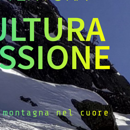
ULTURA
SSIONE
 montagna nel cuore