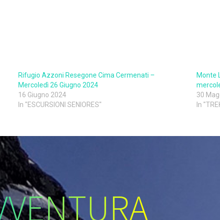
Rifugio Azzoni Resegone Cima Cermenati –
Monte L
Mercoledì 26 Giugno 2024
mercol
16 Giugno 2024
30 Mag
In "ESCURSIONI SENIORES"
In "TR
VVENTURA