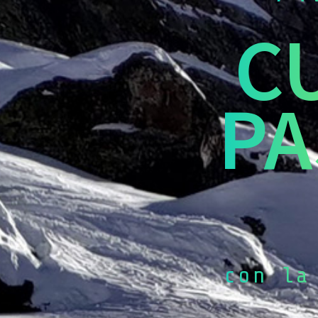
C
PA
con la