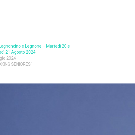
egnoncino e Legnone – Martedì 20 e
edì 21 Agosto 2024
gio 2024
EKKING SENIORES"