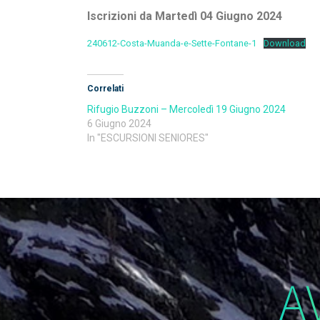
Iscrizioni da Martedì 04 Giugno 2024
240612-Costa-Muanda-e-Sette-Fontane-1
Download
Correlati
Rifugio Buzzoni – Mercoledì 19 Giugno 2024
6 Giugno 2024
In "ESCURSIONI SENIORES"
A