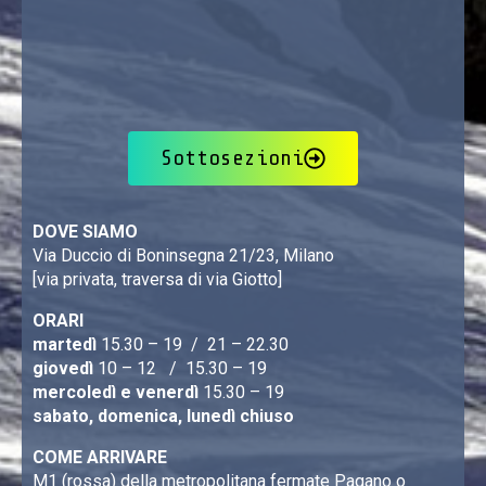
Sottosezioni
DOVE SIAMO
Via Duccio di Boninsegna 21/23, Milano
[via privata, traversa di via Giotto]
ORARI
martedì
15.30 – 19 / 21 – 22.30
giovedì
10 – 12 / 15.30 – 19
mercoledì e venerdì
15.30 – 19
sabato, domenica, lunedì chiuso
COME ARRIVARE
M1 (rossa) della metropolitana fermate Pagano o